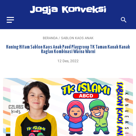
Jogja Konveksi
Jasa Konveksi Jogja Melayani Pembuatan Kaos Kemeja Jaket Jersey Full Printing Tas Topi Siap Kirim Ke Seluruh Indonesia
BERANDA
/
SABLON KAOS ANAK
Kuning Hitam Sablon Kaos Anak Paud Playgroup TK Taman Kanak Kanak
Raglan Kombinasi Warna Warni
12 Des, 2022